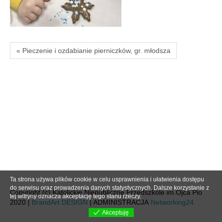
« Pieczenie i ozdabianie pierniczków, gr. młodsza
Ta strona używa plików cookie w celu usprawnienia i ułatwienia dostępu
do serwisu oraz prowadzenia danych statystycznych. Dalsze korzystanie z
Copyright (c) Katolickie Niepubliczne Przedszkole im.Ojca Pio
tej witryny oznacza akceptację tego stanu rzeczy.
2020 |
BrandArt DESIGN
| ADMINISTRACJA
Networking24
Akceptuję