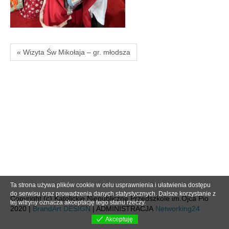
« Wizyta Św Mikołaja – gr. młodsza
Ta strona używa plików cookie w celu usprawnienia i ułatwienia dostępu
do serwisu oraz prowadzenia danych statystycznych. Dalsze korzystanie z
Copyright (c) Katolickie Niepubliczne Przedszkole im.Ojca Pio
tej witryny oznacza akceptację tego stanu rzeczy.
2020 |
BrandArt DESIGN
| ADMINISTRACJA
Networking24
Akceptuję