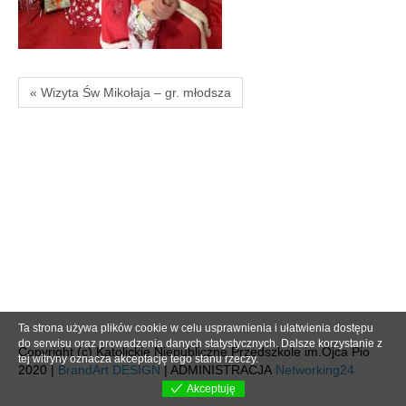
« Wizyta Św Mikołaja – gr. młodsza
Ta strona używa plików cookie w celu usprawnienia i ułatwienia dostępu
do serwisu oraz prowadzenia danych statystycznych. Dalsze korzystanie z
Copyright (c) Katolickie Niepubliczne Przedszkole im.Ojca Pio
tej witryny oznacza akceptację tego stanu rzeczy.
2020 |
BrandArt DESIGN
| ADMINISTRACJA
Networking24
Akceptuję