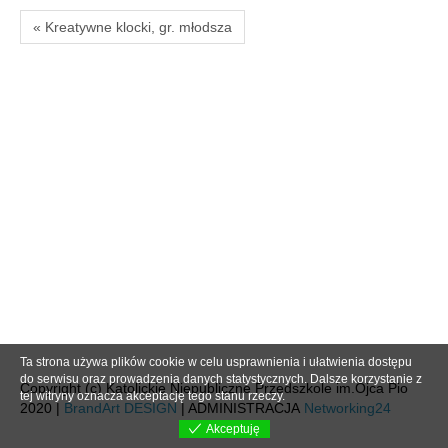
« Kreatywne klocki, gr. młodsza
Ta strona używa plików cookie w celu usprawnienia i ułatwienia dostępu
do serwisu oraz prowadzenia danych statystycznych. Dalsze korzystanie z
Copyright (c) Katolickie Niepubliczne Przedszkole im.Ojca Pio
tej witryny oznacza akceptację tego stanu rzeczy.
2020 |
BrandArt DESIGN
| ADMINISTRACJA
Networking24
Akceptuję