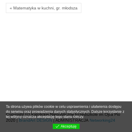
« Matematyka w kuchni, gr. młodsza
Ta strona używa plików cookie w celu usprawnienia i ułatwienia dostępu
do serwisu oraz prowadzenia danych statystycznych. Dalsze korzystanie z
Copyright (c) Katolickie Niepubliczne Przedszkole im.Ojca Pio
tej witryny oznacza akceptację tego stanu rzeczy.
2020 |
BrandArt DESIGN
| ADMINISTRACJA
Networking24
Akceptuję