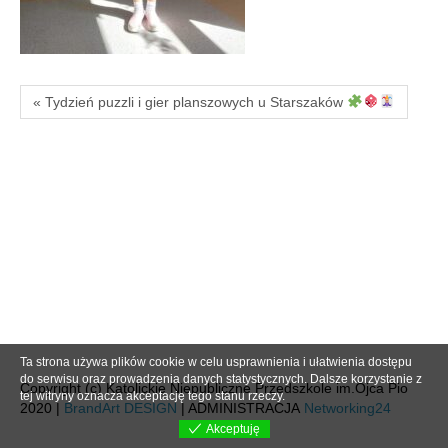
« Tydzień puzzli i gier planszowych u Starszaków
Ta strona używa plików cookie w celu usprawnienia i ułatwienia dostępu
do serwisu oraz prowadzenia danych statystycznych. Dalsze korzystanie z
Copyright (c) Katolickie Niepubliczne Przedszkole im.Ojca Pio
tej witryny oznacza akceptację tego stanu rzeczy.
2020 |
BrandArt DESIGN
| ADMINISTRACJA
Networking24
Akceptuję