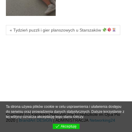
« Tydzień puzzli i gier planszowych u Starszaków
Ta strona używa plików cookie w celu usprawnienia i ułatwienia dostępu
do serwisu oraz prowadzenia danych statystycznych. Dalsze korzystanie z
Copyright (c) Katolickie Niepubliczne Przedszkole im.Ojca Pio
tej witryny oznacza akceptację tego stanu rzeczy.
2020 |
BrandArt DESIGN
| ADMINISTRACJA
Networking24
Akceptuję