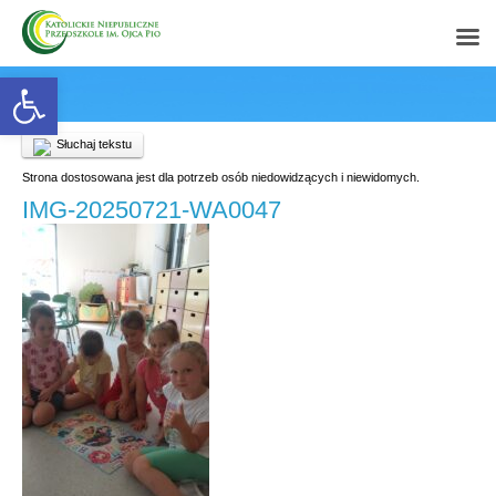
Open toolbar
Słuchaj tekstu
Strona dostosowana jest dla potrzeb osób niedowidzących i niewidomych.
IMG-20250721-WA0047