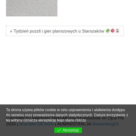
« Tydzień puzzli i gier planszowych u Starszaków
Ta strona używa plików cookie w celu usprawnienia i ułatwienia dostępu
do serwisu oraz prowadzenia danych statystycznych. Dalsze korzystanie z
Copyright (c) Katolickie Niepubliczne Przedszkole im.Ojca Pio
tej witryny oznacza akceptację tego stanu rzeczy.
2020 |
BrandArt DESIGN
| ADMINISTRACJA
Networking24
Akceptuję