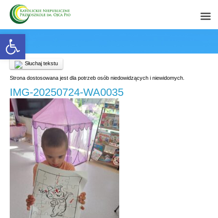
Open toolbar
Słuchaj tekstu
Strona dostosowana jest dla potrzeb osób niedowidzących i niewidomych.
IMG-20250724-WA0035