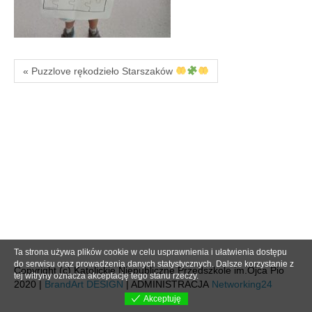
« Puzzlove rękodzieło Starszaków
Ta strona używa plików cookie w celu usprawnienia i ułatwienia dostępu
do serwisu oraz prowadzenia danych statystycznych. Dalsze korzystanie z
Copyright (c) Katolickie Niepubliczne Przedszkole im.Ojca Pio
tej witryny oznacza akceptację tego stanu rzeczy.
2020 |
BrandArt DESIGN
| ADMINISTRACJA
Networking24
Akceptuję