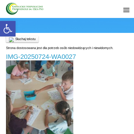
Open toolbar
Słuchaj tekstu
Strona dostosowana jest dla potrzeb osób niedowidzących i niewidomych.
IMG-20250724-WA0027