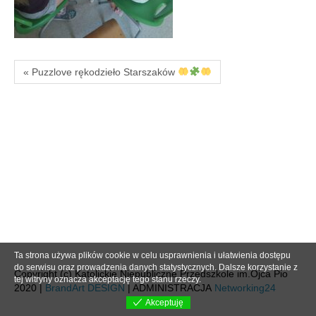
« Puzzlove rękodzieło Starszaków
Ta strona używa plików cookie w celu usprawnienia i ułatwienia dostępu
do serwisu oraz prowadzenia danych statystycznych. Dalsze korzystanie z
Copyright (c) Katolickie Niepubliczne Przedszkole im.Ojca Pio
tej witryny oznacza akceptację tego stanu rzeczy.
2020 |
BrandArt DESIGN
| ADMINISTRACJA
Networking24
Akceptuję