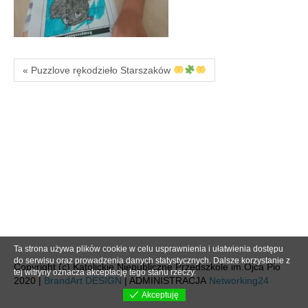
« Puzzlove rękodzieło Starszaków
Ta strona używa plików cookie w celu usprawnienia i ułatwienia dostępu
do serwisu oraz prowadzenia danych statystycznych. Dalsze korzystanie z
Copyright (c) Katolickie Niepubliczne Przedszkole im.Ojca Pio
tej witryny oznacza akceptację tego stanu rzeczy.
2020 |
BrandArt DESIGN
| ADMINISTRACJA
Networking24
Akceptuję