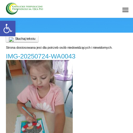
Open toolbar
Słuchaj tekstu
Strona dostosowana jest dla potrzeb osób niedowidzących i niewidomych.
IMG-20250724-WA0043