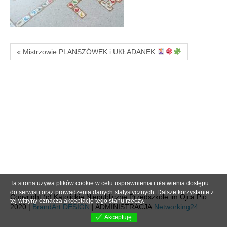
« Mistrzowie PLANSZÓWEK i UKŁADANEK
Ta strona używa plików cookie w celu usprawnienia i ułatwienia dostępu
do serwisu oraz prowadzenia danych statystycznych. Dalsze korzystanie z
Copyright (c) Katolickie Niepubliczne Przedszkole im.Ojca Pio
tej witryny oznacza akceptację tego stanu rzeczy.
2020 |
BrandArt DESIGN
| ADMINISTRACJA
Networking24
Akceptuję