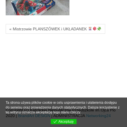
« Mistrzowie PLANSZÓWEK i UKŁADANEK
Ta strona używa plików cookie w celu usprawnienia i ułatwienia dostępu
do serwisu oraz prowadzenia danych statystycznych. Dalsze korzystanie z
Copyright (c) Katolickie Niepubliczne Przedszkole im.Ojca Pio
tej witryny oznacza akceptację tego stanu rzeczy.
2020 |
BrandArt DESIGN
| ADMINISTRACJA
Networking24
Akceptuję