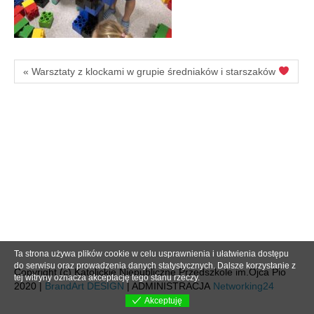
« Warsztaty z klockami w grupie średniaków i starszaków
Ta strona używa plików cookie w celu usprawnienia i ułatwienia dostępu
do serwisu oraz prowadzenia danych statystycznych. Dalsze korzystanie z
Copyright (c) Katolickie Niepubliczne Przedszkole im.Ojca Pio
tej witryny oznacza akceptację tego stanu rzeczy.
2020 |
BrandArt DESIGN
| ADMINISTRACJA
Networking24
Akceptuję