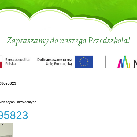
Zapraszamy do naszego Przedszkola!
08095823
widzących i niewidomych.
95823