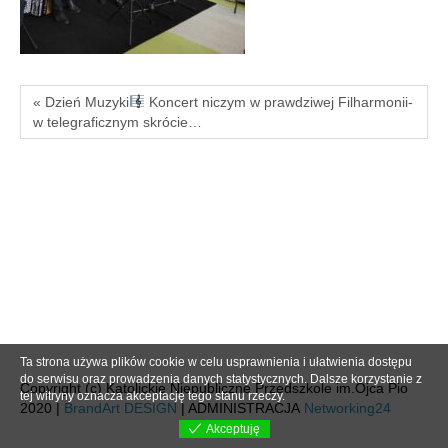
« Dzień Muzyki
Koncert niczym w prawdziwej Filharmonii-
w telegraficznym skrócie…
Ta strona używa plików cookie w celu usprawnienia i ułatwienia dostępu
do serwisu oraz prowadzenia danych statystycznych. Dalsze korzystanie z
Copyright (c) Katolickie Niepubliczne Przedszkole im.Ojca Pio
tej witryny oznacza akceptację tego stanu rzeczy.
2020 |
BrandArt DESIGN
| ADMINISTRACJA
Networking24
Akceptuję