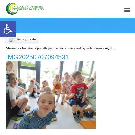
Open toolbar
Słuchaj tekstu
Strona dostosowana jest dla potrzeb osób niedowidzących i niewidomych.
IMG20250707094531