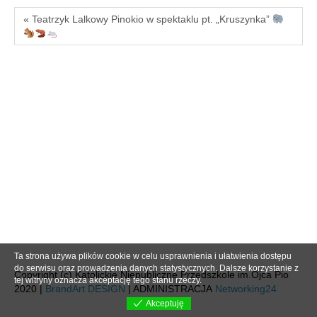
« Teatrzyk Lalkowy Pinokio w spektaklu pt. „Kruszynka”
Ta strona używa plików cookie w celu usprawnienia i ułatwienia dostępu
do serwisu oraz prowadzenia danych statystycznych. Dalsze korzystanie z
Copyright (c) Katolickie Niepubliczne Przedszkole im.Ojca Pio
tej witryny oznacza akceptację tego stanu rzeczy.
2020 |
BrandArt DESIGN
| ADMINISTRACJA
Networking24
Akceptuję