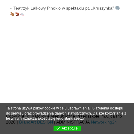
« Teatrzyk Lalkowy Pinokio w spektaklu pt. „Kruszynka”
Ta strona używa plików cookie w celu usprawnienia i ułatwienia dostępu
do serwisu oraz prowadzenia danych statystycznych. Dalsze korzystanie z
Copyright (c) Katolickie Niepubliczne Przedszkole im.Ojca Pio
tej witryny oznacza akceptację tego stanu rzeczy.
2020 |
BrandArt DESIGN
| ADMINISTRACJA
Networking24
Akceptuję