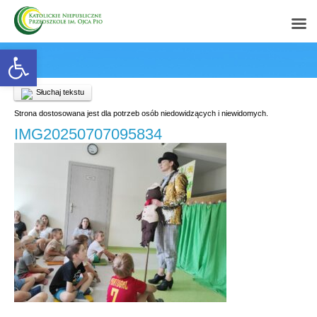
Open toolbar
Słuchaj tekstu
Strona dostosowana jest dla potrzeb osób niedowidzących i niewidomych.
IMG20250707095834