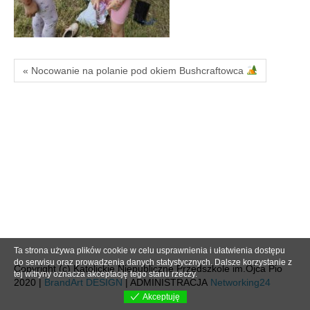
« Nocowanie na polanie pod okiem Bushcraftowca
Ta strona używa plików cookie w celu usprawnienia i ułatwienia dostępu
do serwisu oraz prowadzenia danych statystycznych. Dalsze korzystanie z
Copyright (c) Katolickie Niepubliczne Przedszkole im.Ojca Pio
tej witryny oznacza akceptację tego stanu rzeczy.
2020 |
BrandArt DESIGN
| ADMINISTRACJA
Networking24
Akceptuję