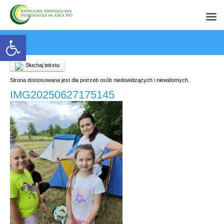
Open toolbar
Słuchaj tekstu
Strona dostosowana jest dla potrzeb osób niedowidzących i niewidomych.
IMG20250627175145