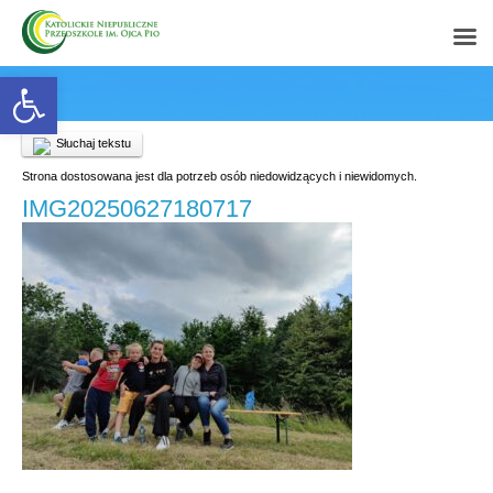
Open toolbar
Słuchaj tekstu
Strona dostosowana jest dla potrzeb osób niedowidzących i niewidomych.
IMG20250627180717