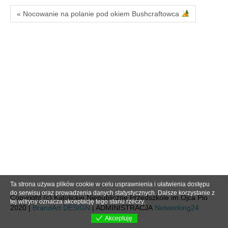
« Nocowanie na polanie pod okiem Bushcraftowca
Ta strona używa plików cookie w celu usprawnienia i ułatwienia dostępu
do serwisu oraz prowadzenia danych statystycznych. Dalsze korzystanie z
Copyright (c) Katolickie Niepubliczne Przedszkole im.Ojca Pio
tej witryny oznacza akceptację tego stanu rzeczy.
2020 |
BrandArt DESIGN
| ADMINISTRACJA
Networking24
Akceptuję