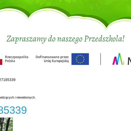
Zapraszamy do naszego Przedszkola!
27185339
widzących i niewidomych.
85339