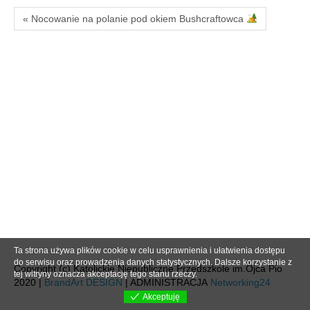
« Nocowanie na polanie pod okiem Bushcraftowca
Ta strona używa plików cookie w celu usprawnienia i ułatwienia dostępu
do serwisu oraz prowadzenia danych statystycznych. Dalsze korzystanie z
Copyright (c) Katolickie Niepubliczne Przedszkole im.Ojca Pio
tej witryny oznacza akceptację tego stanu rzeczy.
2020 |
BrandArt DESIGN
| ADMINISTRACJA
Networking24
Akceptuję