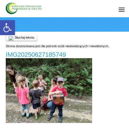
Open toolbar
Słuchaj tekstu
Strona dostosowana jest dla potrzeb osób niedowidzących i niewidomych.
IMG20250627185749