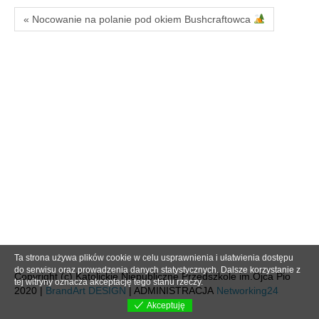
« Nocowanie na polanie pod okiem Bushcraftowca
Ta strona używa plików cookie w celu usprawnienia i ułatwienia dostępu
do serwisu oraz prowadzenia danych statystycznych. Dalsze korzystanie z
Copyright (c) Katolickie Niepubliczne Przedszkole im.Ojca Pio
tej witryny oznacza akceptację tego stanu rzeczy.
2020 |
BrandArt DESIGN
| ADMINISTRACJA
Networking24
Akceptuję