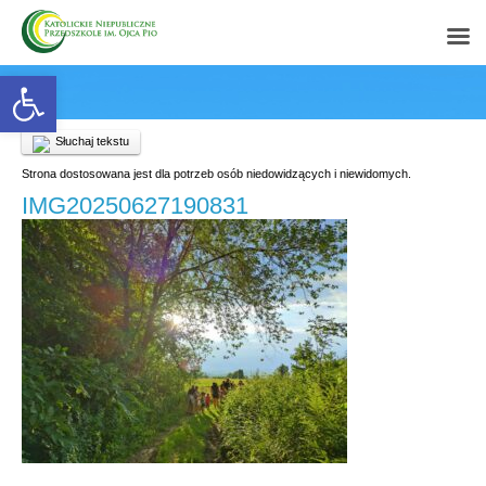
Open toolbar
Słuchaj tekstu
Strona dostosowana jest dla potrzeb osób niedowidzących i niewidomych.
IMG20250627190831