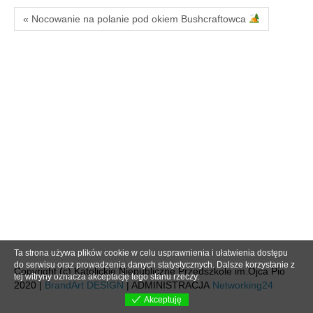
« Nocowanie na polanie pod okiem Bushcraftowca
Ta strona używa plików cookie w celu usprawnienia i ułatwienia dostępu
do serwisu oraz prowadzenia danych statystycznych. Dalsze korzystanie z
Copyright (c) Katolickie Niepubliczne Przedszkole im.Ojca Pio
tej witryny oznacza akceptację tego stanu rzeczy.
2020 |
BrandArt DESIGN
| ADMINISTRACJA
Networking24
Akceptuję