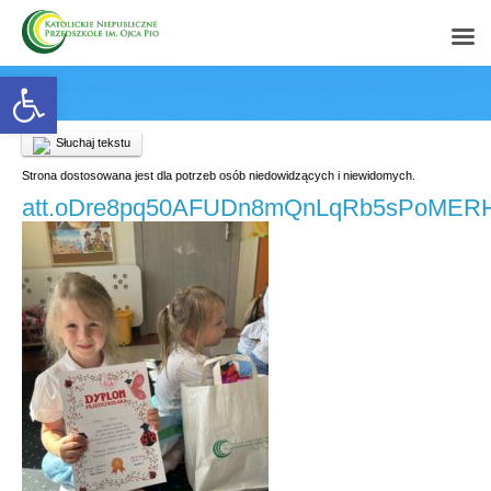
Open toolbar
Słuchaj tekstu
Strona dostosowana jest dla potrzeb osób niedowidzących i niewidomych.
att.oDre8pq50AFUDn8mQnLqRb5sPoMER