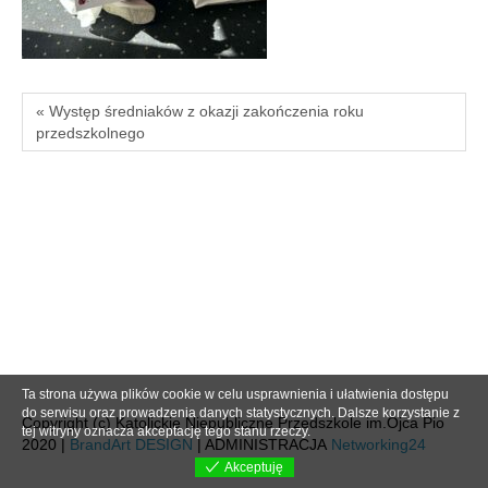
« Występ średniaków z okazji zakończenia roku
przedszkolnego
Ta strona używa plików cookie w celu usprawnienia i ułatwienia dostępu
do serwisu oraz prowadzenia danych statystycznych. Dalsze korzystanie z
Copyright (c) Katolickie Niepubliczne Przedszkole im.Ojca Pio
tej witryny oznacza akceptację tego stanu rzeczy.
2020 |
BrandArt DESIGN
| ADMINISTRACJA
Networking24
Akceptuję