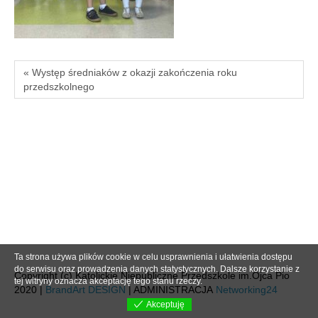
« Występ średniaków z okazji zakończenia roku
przedszkolnego
Ta strona używa plików cookie w celu usprawnienia i ułatwienia dostępu
do serwisu oraz prowadzenia danych statystycznych. Dalsze korzystanie z
Copyright (c) Katolickie Niepubliczne Przedszkole im.Ojca Pio
tej witryny oznacza akceptację tego stanu rzeczy.
2020 |
BrandArt DESIGN
| ADMINISTRACJA
Networking24
Akceptuję