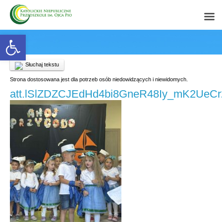
Open toolbar
Słuchaj tekstu
Strona dostosowana jest dla potrzeb osób niedowidzących i niewidomych.
att.lSlZDZCJEdHd4bi8GneR48Iy_mK2UeC