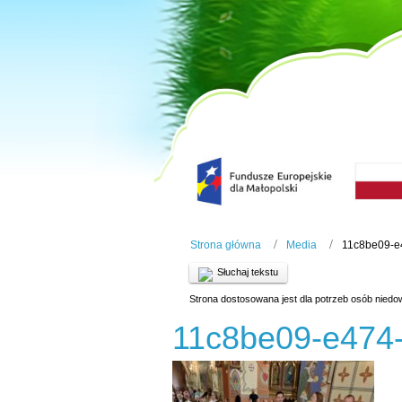
Strona główna
Media
11c8be09-e
Słuchaj tekstu
Strona dostosowana jest dla potrzeb osób niedo
11c8be09-e474