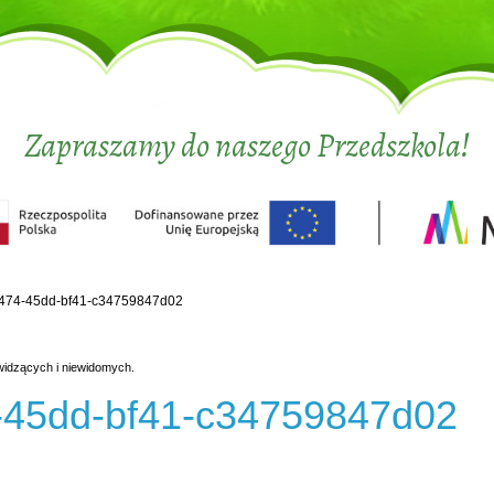
Zapraszamy do naszego Przedszkola!
474-45dd-bf41-c34759847d02
widzących i niewidomych.
-45dd-bf41-c34759847d02