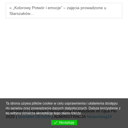
« „Kolorowy Potwór i emocje” – zajęcia prowadzone u
Starszaków…
Ta strona używa plików cookie w celu usprawnienia i ułatwienia dostępu
do serwisu oraz prowadzenia danych statystycznych. Dalsze korzystanie z
Copyright (c) Katolickie Niepubliczne Przedszkole im.Ojca Pio
tej witryny oznacza akceptację tego stanu rzeczy.
2020 |
BrandArt DESIGN
| ADMINISTRACJA
Networking24
Akceptuję