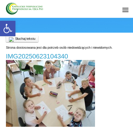
Open toolbar
Słuchaj tekstu
Strona dostosowana jest dla potrzeb osób niedowidzących i niewidomych.
IMG20250623104340