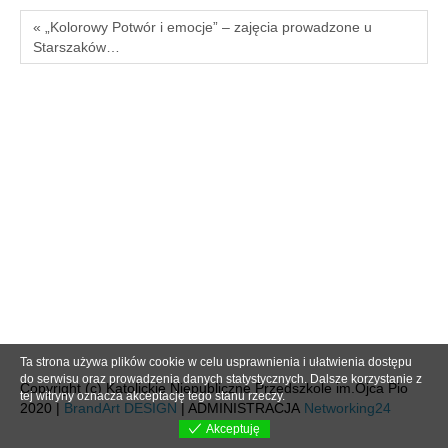
« „Kolorowy Potwór i emocje” – zajęcia prowadzone u
Starszaków…
Ta strona używa plików cookie w celu usprawnienia i ułatwienia dostępu
do serwisu oraz prowadzenia danych statystycznych. Dalsze korzystanie z
Copyright (c) Katolickie Niepubliczne Przedszkole im.Ojca Pio
tej witryny oznacza akceptację tego stanu rzeczy.
2020 |
BrandArt DESIGN
| ADMINISTRACJA
Networking24
Akceptuję