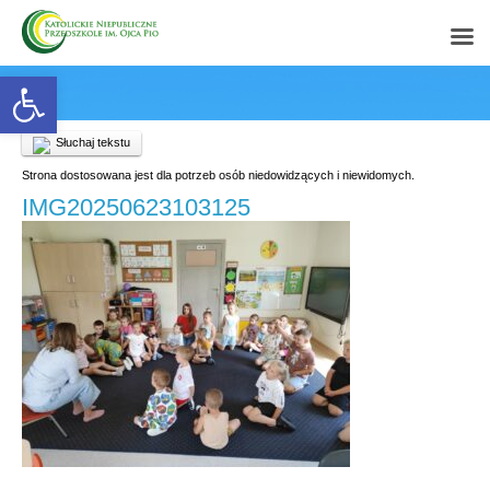
Open toolbar
Słuchaj tekstu
Strona dostosowana jest dla potrzeb osób niedowidzących i niewidomych.
IMG20250623103125