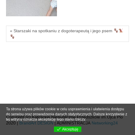
« Starszaki na spotkaniu z dogoterapeutą i jego psem
Ta strona używa plików cookie w celu usprawnienia i ułatwienia dostępu
do serwisu oraz prowadzenia danych statystycznych. Dalsze korzystanie z
Copyright (c) Katolickie Niepubliczne Przedszkole im.Ojca Pio
tej witryny oznacza akceptację tego stanu rzeczy.
2020 |
BrandArt DESIGN
| ADMINISTRACJA
Networking24
Akceptuję