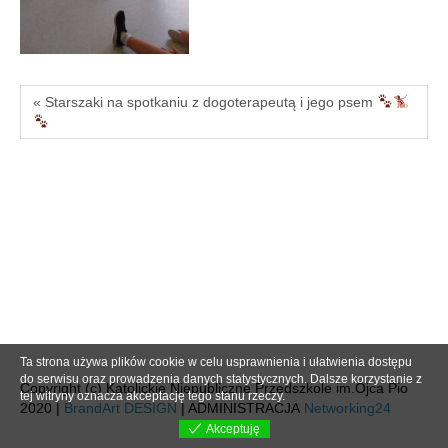
« Starszaki na spotkaniu z dogoterapeutą i jego psem
Ta strona używa plików cookie w celu usprawnienia i ułatwienia dostępu
do serwisu oraz prowadzenia danych statystycznych. Dalsze korzystanie z
Copyright (c) Katolickie Niepubliczne Przedszkole im.Ojca Pio
tej witryny oznacza akceptację tego stanu rzeczy.
2020 |
BrandArt DESIGN
| ADMINISTRACJA
Networking24
Akceptuję