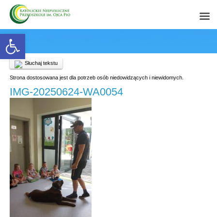
Open toolbar
Słuchaj tekstu
Strona dostosowana jest dla potrzeb osób niedowidzących i niewidomych.
IMG-20250624-WA0054