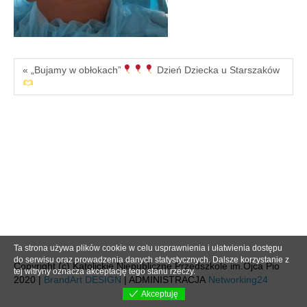
« „Bujamy w obłokach”
Dzień Dziecka u Starszaków
Ta strona używa plików cookie w celu usprawnienia i ułatwienia dostępu
do serwisu oraz prowadzenia danych statystycznych. Dalsze korzystanie z
Copyright (c) Katolickie Niepubliczne Przedszkole im.Ojca Pio
tej witryny oznacza akceptację tego stanu rzeczy.
2020 |
BrandArt DESIGN
| ADMINISTRACJA
Networking24
Akceptuję