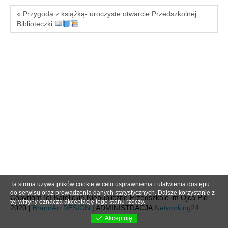
« Przygoda z książką- uroczyste otwarcie Przedszkolnej
Biblioteczki
Ta strona używa plików cookie w celu usprawnienia i ułatwienia dostępu
do serwisu oraz prowadzenia danych statystycznych. Dalsze korzystanie z
Copyright (c) Katolickie Niepubliczne Przedszkole im.Ojca Pio
tej witryny oznacza akceptację tego stanu rzeczy.
2020 |
BrandArt DESIGN
| ADMINISTRACJA
Networking24
Akceptuję