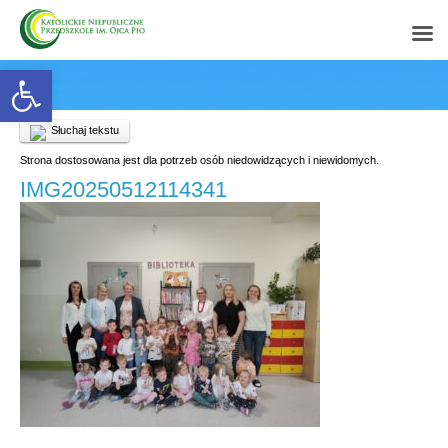
Open toolbar
Słuchaj tekstu
Strona dostosowana jest dla potrzeb osób niedowidzących i niewidomych.
IMG20250512114341