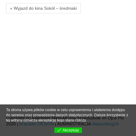
« Wyjazd do kina Sokół – średniaki
Ta strona używa plików cookie w celu usprawnienia i ułatwienia dostępu
do serwisu oraz prowadzenia danych statystycznych. Dalsze korzystanie z
Copyright (c) Katolickie Niepubliczne Przedszkole im.Ojca Pio
tej witryny oznacza akceptację tego stanu rzeczy.
2020 |
BrandArt DESIGN
| ADMINISTRACJA
Networking24
Akceptuję