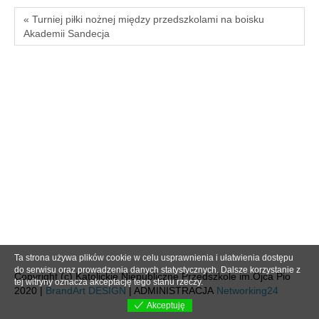
« Turniej piłki nożnej między przedszkolami na boisku
Akademii Sandecja
Ta strona używa plików cookie w celu usprawnienia i ułatwienia dostępu
do serwisu oraz prowadzenia danych statystycznych. Dalsze korzystanie z
Copyright (c) Katolickie Niepubliczne Przedszkole im.Ojca Pio
tej witryny oznacza akceptację tego stanu rzeczy.
2020 |
BrandArt DESIGN
| ADMINISTRACJA
Networking24
Akceptuję