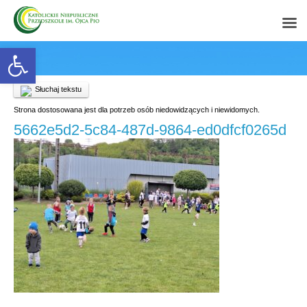
Open toolbar
Słuchaj tekstu
Strona dostosowana jest dla potrzeb osób niedowidzących i niewidomych.
5662e5d2-5c84-487d-9864-ed0dfcf0265d