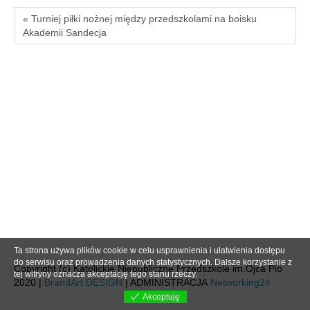
« Turniej piłki nożnej między przedszkolami na boisku
Akademii Sandecja
Ta strona używa plików cookie w celu usprawnienia i ułatwienia dostępu
do serwisu oraz prowadzenia danych statystycznych. Dalsze korzystanie z
Copyright (c) Katolickie Niepubliczne Przedszkole im.Ojca Pio
tej witryny oznacza akceptację tego stanu rzeczy.
2020 |
BrandArt DESIGN
| ADMINISTRACJA
Networking24
Akceptuję