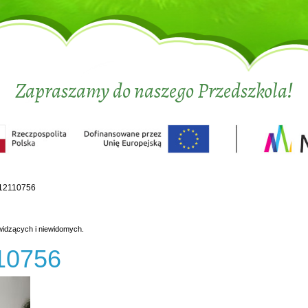
Zapraszamy do naszego Przedszkola!
12110756
widzących i niewidomych.
10756