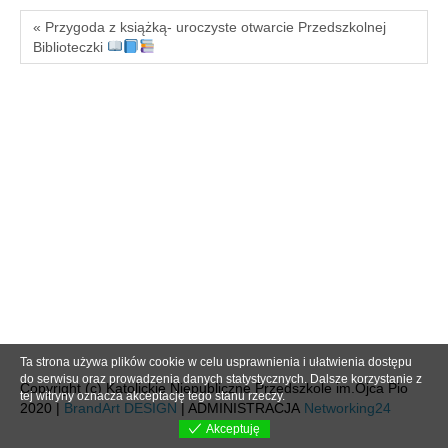
« Przygoda z książką- uroczyste otwarcie Przedszkolnej
Biblioteczki
Ta strona używa plików cookie w celu usprawnienia i ułatwienia dostępu
do serwisu oraz prowadzenia danych statystycznych. Dalsze korzystanie z
Copyright (c) Katolickie Niepubliczne Przedszkole im.Ojca Pio
tej witryny oznacza akceptację tego stanu rzeczy.
2020 |
BrandArt DESIGN
| ADMINISTRACJA
Networking24
Akceptuję