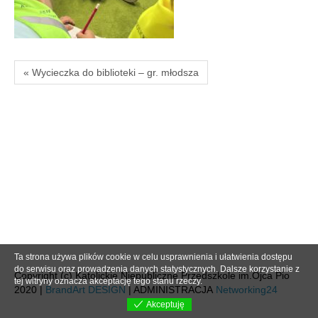
« Wycieczka do biblioteki – gr. młodsza
Ta strona używa plików cookie w celu usprawnienia i ułatwienia dostępu
do serwisu oraz prowadzenia danych statystycznych. Dalsze korzystanie z
Copyright (c) Katolickie Niepubliczne Przedszkole im.Ojca Pio
tej witryny oznacza akceptację tego stanu rzeczy.
2020 |
BrandArt DESIGN
| ADMINISTRACJA
Networking24
Akceptuję