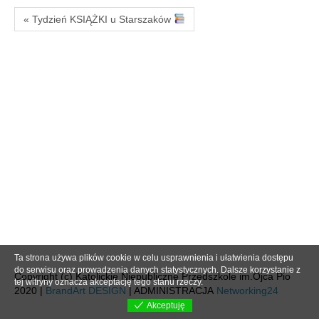
« Tydzień KSIĄŻKI u Starszaków
Ta strona używa plików cookie w celu usprawnienia i ułatwienia dostępu
do serwisu oraz prowadzenia danych statystycznych. Dalsze korzystanie z
Copyright (c) Katolickie Niepubliczne Przedszkole im.Ojca Pio
tej witryny oznacza akceptację tego stanu rzeczy.
2020 |
BrandArt DESIGN
| ADMINISTRACJA
Networking24
Akceptuję