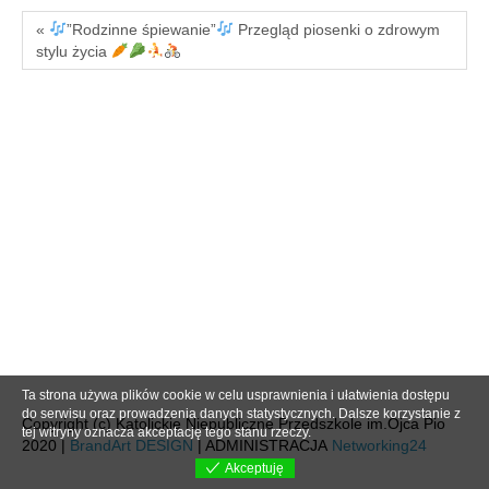
«
”Rodzinne śpiewanie”
Przegląd piosenki o zdrowym
stylu życia
Ta strona używa plików cookie w celu usprawnienia i ułatwienia dostępu
do serwisu oraz prowadzenia danych statystycznych. Dalsze korzystanie z
Copyright (c) Katolickie Niepubliczne Przedszkole im.Ojca Pio
tej witryny oznacza akceptację tego stanu rzeczy.
2020 |
BrandArt DESIGN
| ADMINISTRACJA
Networking24
Akceptuję