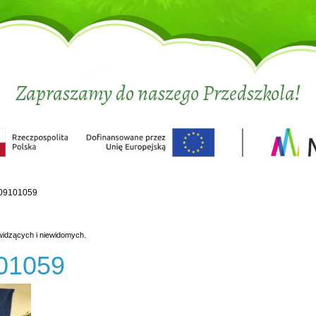
Zapraszamy do naszego Przedszkola!
09101059
widzących i niewidomych.
01059