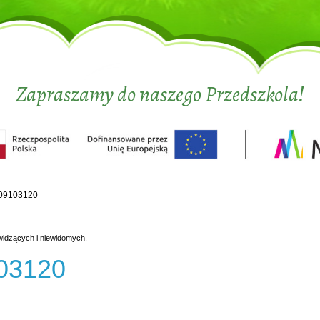
Zapraszamy do naszego Przedszkola!
09103120
widzących i niewidomych.
03120