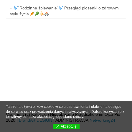
«
”Rodzinne śpiewanie”
Przegląd piosenki o zdrowym
stylu życia
Ta strona używa plików cookie w celu usprawnienia i ułatwienia dostępu
do serwisu oraz prowadzenia danych statystycznych. Dalsze korzystanie z
Copyright (c) Katolickie Niepubliczne Przedszkole im.Ojca Pio
tej witryny oznacza akceptację tego stanu rzeczy.
2020 |
BrandArt DESIGN
| ADMINISTRACJA
Networking24
Akceptuję