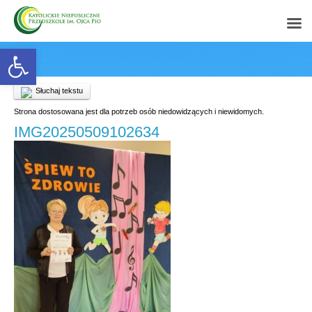
Open toolbar
Słuchaj tekstu
Strona dostosowana jest dla potrzeb osób niedowidzących i niewidomych.
IMG20250509102634