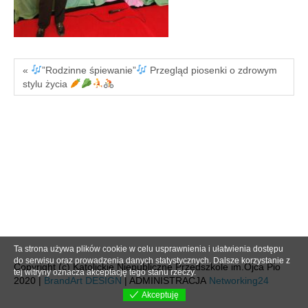
«
”Rodzinne śpiewanie”
Przegląd piosenki o zdrowym
stylu życia
Ta strona używa plików cookie w celu usprawnienia i ułatwienia dostępu
do serwisu oraz prowadzenia danych statystycznych. Dalsze korzystanie z
Copyright (c) Katolickie Niepubliczne Przedszkole im.Ojca Pio
tej witryny oznacza akceptację tego stanu rzeczy.
2020 |
BrandArt DESIGN
| ADMINISTRACJA
Networking24
Akceptuję