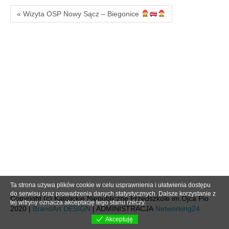
« Wizyta OSP Nowy Sącz – Biegonice
Ta strona używa plików cookie w celu usprawnienia i ułatwienia dostępu
do serwisu oraz prowadzenia danych statystycznych. Dalsze korzystanie z
Copyright (c) Katolickie Niepubliczne Przedszkole im.Ojca Pio
tej witryny oznacza akceptację tego stanu rzeczy.
2020 |
BrandArt DESIGN
| ADMINISTRACJA
Networking24
Akceptuję