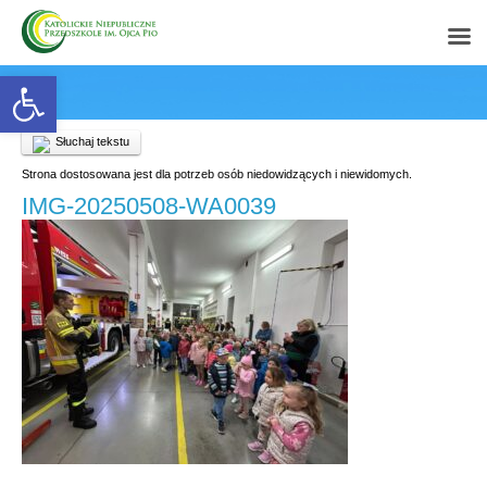
Open toolbar
Słuchaj tekstu
Strona dostosowana jest dla potrzeb osób niedowidzących i niewidomych.
IMG-20250508-WA0039