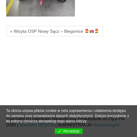
« Wizyta OSP Nowy Sącz – Biegonice
Ta strona używa plików cookie w celu usprawnienia i ułatwienia dostępu
do serwisu oraz prowadzenia danych statystycznych. Dalsze korzystanie z
Copyright (c) Katolickie Niepubliczne Przedszkole im.Ojca Pio
tej witryny oznacza akceptację tego stanu rzeczy.
2020 |
BrandArt DESIGN
| ADMINISTRACJA
Networking24
Akceptuję