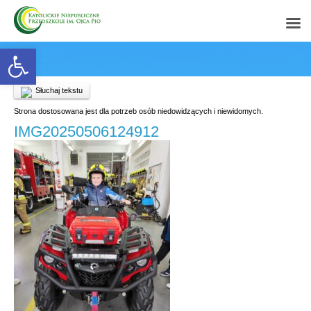
Open toolbar
Słuchaj tekstu
Strona dostosowana jest dla potrzeb osób niedowidzących i niewidomych.
IMG20250506124912