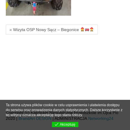
« Wizyta OSP Nowy Sącz – Biegonice
Ta strona używa plików cookie w celu usprawnienia i ułatwienia dostępu
do serwisu oraz prowadzenia danych statystycznych. Dalsze korzystanie z
Copyright (c) Katolickie Niepubliczne Przedszkole im.Ojca Pio
tej witryny oznacza akceptację tego stanu rzeczy.
2020 |
BrandArt DESIGN
| ADMINISTRACJA
Networking24
Akceptuję