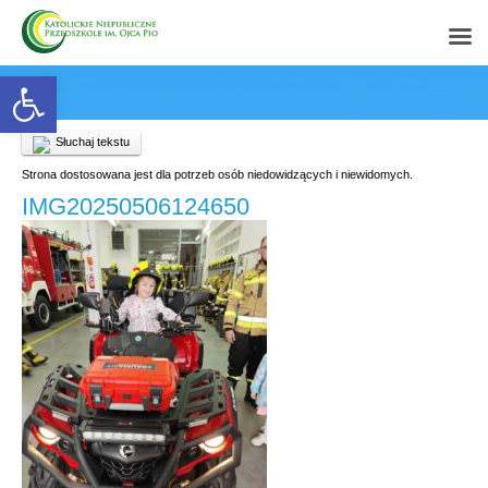
Open toolbar
Słuchaj tekstu
Strona dostosowana jest dla potrzeb osób niedowidzących i niewidomych.
IMG20250506124650