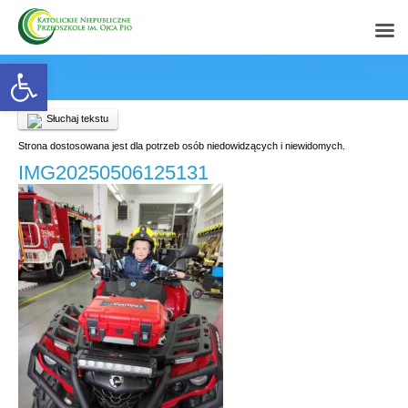
Open toolbar
Słuchaj tekstu
Strona dostosowana jest dla potrzeb osób niedowidzących i niewidomych.
IMG20250506125131