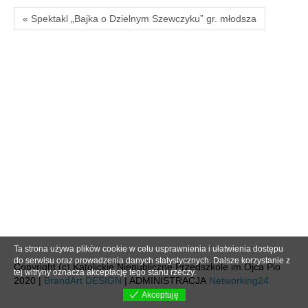
« Spektakl „Bajka o Dzielnym Szewczyku” gr. młodsza
Ta strona używa plików cookie w celu usprawnienia i ułatwienia dostępu
do serwisu oraz prowadzenia danych statystycznych. Dalsze korzystanie z
Copyright (c) Katolickie Niepubliczne Przedszkole im.Ojca Pio
tej witryny oznacza akceptację tego stanu rzeczy.
2020 |
BrandArt DESIGN
| ADMINISTRACJA
Networking24
Akceptuję